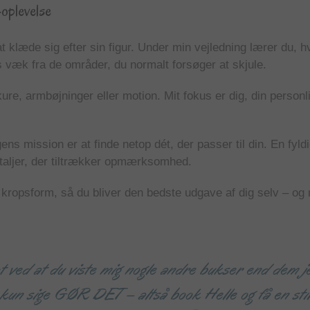
-oplevelse
klæde sig efter sin figur. Under min vejledning lærer du, hv
s væk fra de områder, du normalt forsøger at skjule.
kure, armbøjninger eller motion. Mit fokus er dig, din personl
gens mission er at finde netop dét, der passer til din. En fy
etaljer, der tiltrækker opmærksomhed.
 kropsform, så du bliver den bedste udgave af dig selv – o
 ved at du viste mig nogle andre bukser end dem je
un sige GØR DET – altså book Helle og få en stilvej