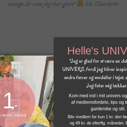
mange år som jeg har gjort
kh. Charlotte
Helle's UN
butik
"Jeg er glad for at være en del
UNIVERS, fordi jeg bliver inspire
Jeg samarbejder med en række tøjbutikker 
andre farver og modeller i tøjet, 
det passer dig bedst. På den måde får du e
Jeg føler mig lækker.
med et udvalg, der matcher din stil og din
1
Kom med ind i mit univers og
Kysthuset, Odder
,-
af medlemsfordele, tips og tri
Ønsketing, Risskov
garderobe og stil.
Bruun Bruun, Skanderborg
n første måned
Bliv medlem for kun 1 kr. den f
Busted, Silkeborg
og 49 kr. de efterflg. måneder.
Lundgaard Viby, Viby Centret