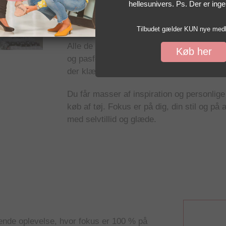
hellesunivers. Ps. Der er inge
Butik Kirsten Grove, Aarhus C
Første TH, Aarhus C
Tilbudet gælder KUN nye med
Alle de butikker, jeg samarbejder med, ha
Køb her
og pasformer. Det betyder, at vi trygt kan 
der klæder dig bedst.
Du får masser af inspiration og personlige 
køb af tøj. Fokus er på dig, din stil og på 
med selvtillid og glæde.
erende oplevelse, hvor fokus er 100 % på