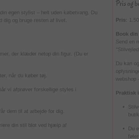
Pris og 
f din egen stylist – helt uden købetvang. Du
Pris:
1.500
 dig og bruge resten af livet.
Book din 
Send en m
“Stilvejle
mer, der klæder netop din figur. (Du er
.
Du kan og
oplysninge
er, når du køber tøj.
webshop
r vi afprøver forskellige styles i
Praktisk 
Stil
r dem til at arbejde for dig.
buti
iere din stil blot ved hjælp af
Du e
føle