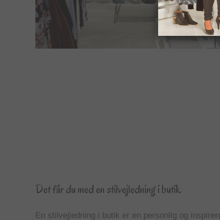
Det får du med en stilvejledning i butik
En stilvejledning i butik er en personlig og inspir