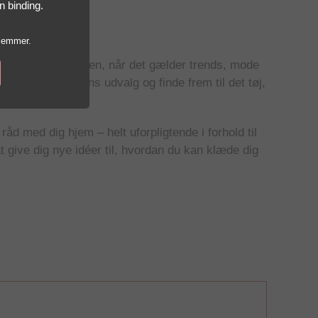
n binding.
lemmer.
r fingeren på pulsen, når det gælder trends, mode
lege med butikkens udvalg og finde frem til det tøj,
råd med dig hjem – helt uforpligtende i forhold til
at give dig nye idéer til, hvordan du kan klæde dig