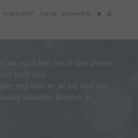
Helle’s SHOP
Log ind
Erhverv B2B
ar da også helt rart at føle glæde
 i et spejl igen…..
rer mig over er, at jeg ikke har
laaaang tid siden. Masser af