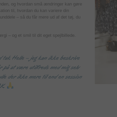
bunden, og hvordan små ændringer kan gøre
ration til, hvordan du kan variere din
nddele – så du får mere ud af det tøj, du
gi – og et smil til dit eget spejlbillede.
d tak Helle – jeg kan ikke beskrive
år på at være utilfreds med mig selv
ulle der ikke mere til end en session
TAK