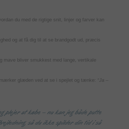
ordan du med de rigtige snit, linjer og farver kan
ighed og at få dig til at se brandgodt ud, præcis
ldig mave bliver smukkest med lange, vertikale
g mærker glæden ved at se i spejlet og tænke:
“Ja –
g plejer at købe – nu kan jeg både putte
ledning, så du ikke spilder din tid i så