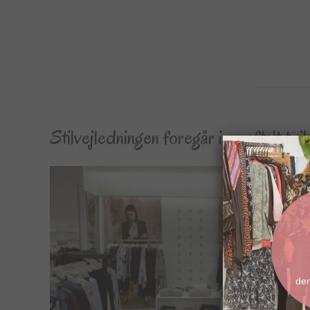
Stilvejledningen foregår i en aftalt tøj
de