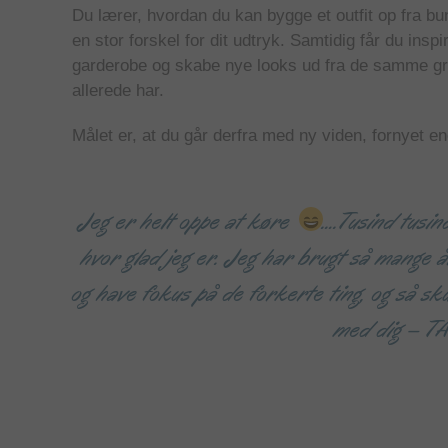
Du lærer, hvordan du kan bygge et outfit op fra 
en stor forskel for dit udtryk. Samtidig får du inspi
garderobe og skabe nye looks ud fra de samme gru
allerede har.
Målet er, at du går derfra med ny viden, fornyet ener
Jeg er helt oppe at køre
….Tusind tusin
hvor glad jeg er. Jeg har brugt så mange 
og have fokus på de forkerte ting, og så sk
med dig – 