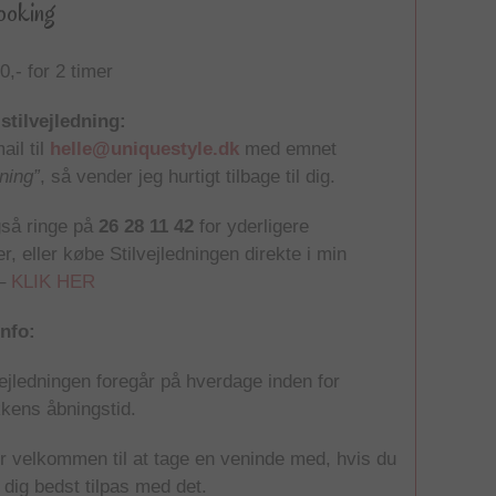
booking
,- for 2 timer
stilvejledning:
ail til
helle@uniquestyle.dk
med emnet
dning”
, så vender jeg hurtigt tilbage til dig.
så ringe på
26 28 11 42
for yderligere
r, eller købe Stilvejledningen direkte i min
 –
KLIK HER
info:
vejledningen foregår på hverdage inden for
kkens åbningstid.
r velkommen til at tage en veninde med, hvis du
r dig bedst tilpas med det.