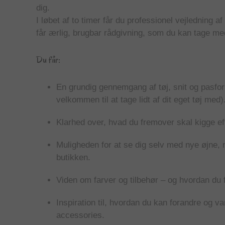
dig.
I løbet af to timer får du professionel vejledning a
får ærlig, brugbar rådgivning, som du kan tage med
Du får:
En grundig gennemgang af tøj, snit og pasfor
velkommen til at tage lidt af dit eget tøj med)
Klarhed over, hvad du fremover skal kigge eft
Muligheden for at se dig selv med nye øjne, nå
butikken.
Viden om farver og tilbehør – og hvordan du få
Inspiration til, hvordan du kan forandre og var
accessories.