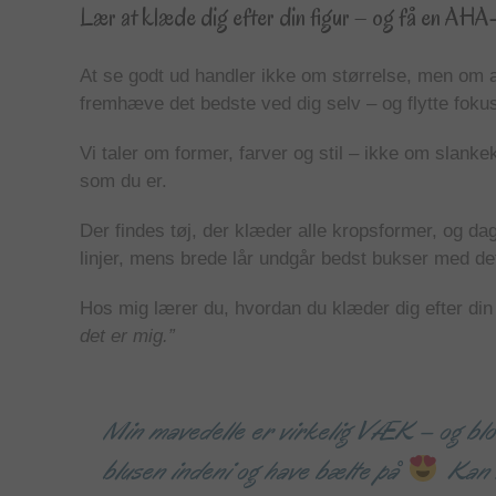
Lær at klæde dig efter din figur – og få en AHA
At se godt ud handler ikke om størrelse, men om at 
fremhæve det bedste ved dig selv – og flytte foku
Vi taler om former, farver og stil – ikke om slanke
som du er.
Der findes tøj, der klæder alle kropsformer, og da
linjer, mens brede lår undgår bedst bukser med d
Hos mig lærer du, hvordan du klæder dig efter din
det er mig.”
Min mavedelle er virkelig VÆK – og blot
blusen indeni og have bælte på
Kan k